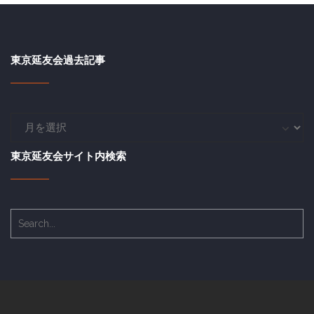
東京延友会過去記事
東
京
延
東京延友会サイト内検索
友
会
過
去
記
事