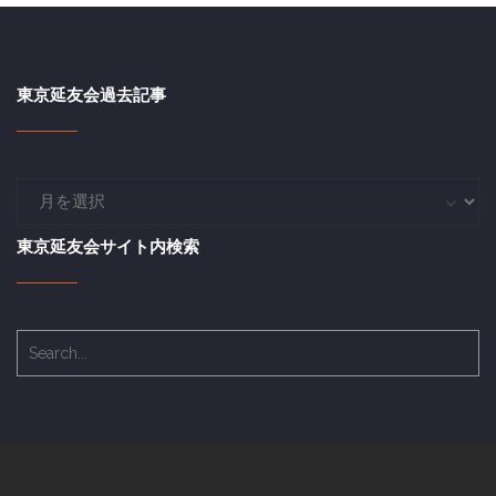
東京延友会過去記事
東
京
延
東京延友会サイト内検索
友
会
過
去
記
事