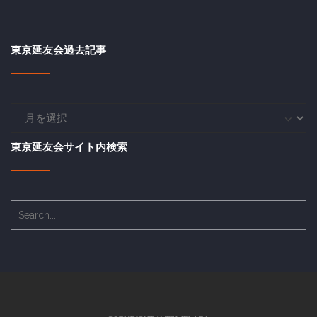
東京延友会過去記事
東
京
延
東京延友会サイト内検索
友
会
過
去
記
事