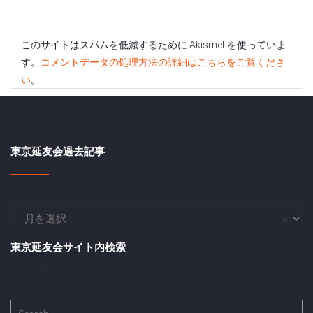
このサイトはスパムを低減するために Akismet を使っていま
す。
コメントデータの処理方法の詳細はこちらをご覧くださ
い
。
東京延友会過去記事
東
京
延
東京延友会サイト内検索
友
会
過